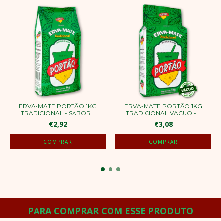
ERVA-MATE PORTÃO 1KG
ERVA-MATE PORTÃO 1KG
TRADICIONAL - SABOR...
TRADICIONAL VÁCUO -...
€2,92
€3,08
PARA COMPRAR COM ESSE PRODUTO