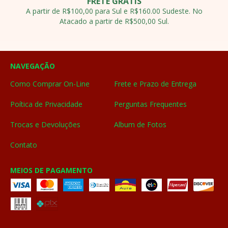
FRETE GRÁTIS
A partir de R$100,00 para Sul e R$160.00 Sudeste. No
Atacado a partir de R$500,00 Sul.
NAVEGAÇÃO
Como Comprar On-Line
Frete e Prazo de Entrega
Poítica de Privacidade
Perguntas Frequentes
Trocas e Devoluções
Album de Fotos
Contato
MEIOS DE PAGAMENTO