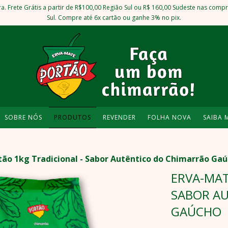
rete Grátis a partir de R$100,00 Região Sul ou R$ 160,00 Sudeste nas compra
Sul. Compre até 6x cartão ou ganhe 3% no pix.
SOBRE NÓS
PRODUTOS
REVENDER
FOLHA NOVA
SAIBA 
tão 1kg Tradicional - Sabor Autêntico do Chimarrão Ga
ERVA-MAT
SABOR A
GAÚCHO