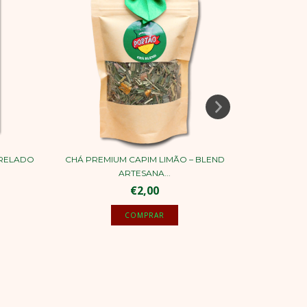
TRELADO
CHÁ PREMIUM CAPIM LIMÃO – BLEND
CHÁ PREM
ARTESANA...
€2,00