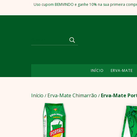
Uso cupom BEMVINDO e ganhe 10% na sua primeira compra. F
INÍCIO
ERVA-MATE
Início
Erva-Mate Chimarrão
Erva-Mate Por
/
/