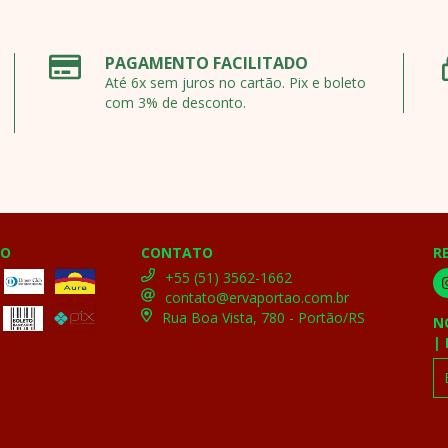
PAGAMENTO FACILITADO
Até 6x sem juros no cartão. Pix e boleto
com 3% de desconto.
TO
CONTATO
R
+55 (51) 3562-1662
contato@ervaportao.com.br
Rua Boa Vista, 780 - Portão/RS
N
|