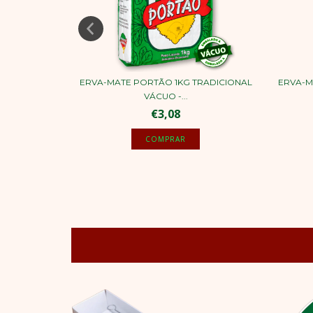
VA 1KG
ERVA-MATE PORTÃO 1KG TRADICIONAL
ERVA-M
.
VÁCUO -...
€3,08
NOVO