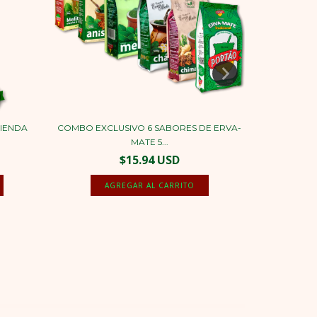
IENDA
COMBO EXCLUSIVO 6 SABORES DE ERVA-
TÉ PAR
MATE 5...
$15.94 USD