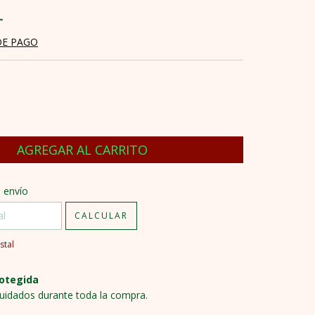
DE PAGO
CP:
CAMBIAR CP
 envío
CALCULAR
stal
otegida
uidados durante toda la compra.