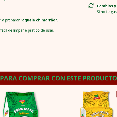
Cambios y
Si no te gu
 a preparar "
aquele chimarrão"
.
cil de limpar e prático de usar.
PARA COMPRAR CON ESTE PRODUCTO